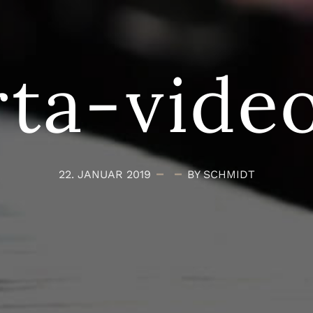
rta-vide
22. JANUAR 2019
BY SCHMIDT